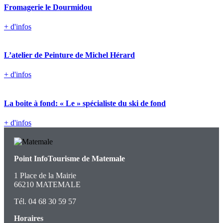
Fromagerie le Dourmidou
+ d'infos
L’atelier de Peinture de Michel Hérard
+ d'infos
La boite à fond: « Le » spécialiste du ski de fond
+ d'infos
Point InfoTourisme de Matemale
1 Place de la Mairie
66210 MATEMALE
Tél. 04 68 30 59 57
Horaires