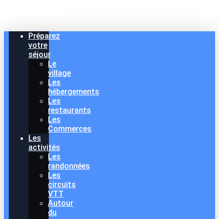
Point Info Tourisme
Préparez
votre
séjour
Le
village
Les
hébergements
Les
restaurants
Les
Commerces
Les
activités
Les
randonnées
Les
circuits
VTT
Autour
du