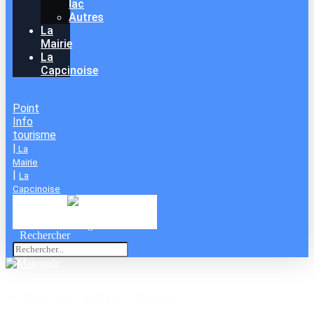
lac
Autres
La
Mairie
La
Capcinoise
Point
Info
tourisme
|
La
Mairie
|
La
Capcinoise
12
°C
Rechercher
Préparez votre séjour